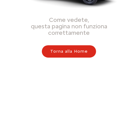
Come vedete,
questa pagina non funziona
correttamente
Torna alla Home