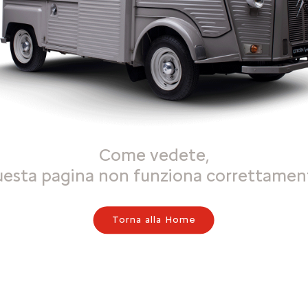
Come vedete,
uesta pagina non funziona correttamen
Torna alla Home