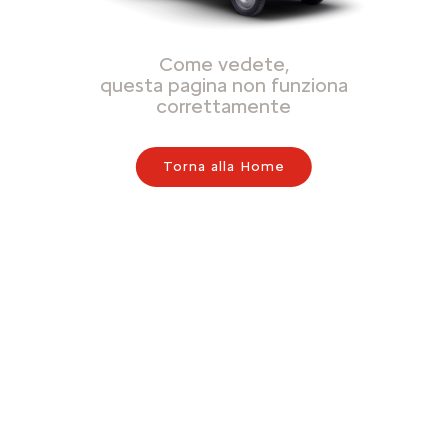
Come vedete,
questa pagina non funziona
correttamente
Torna alla Home