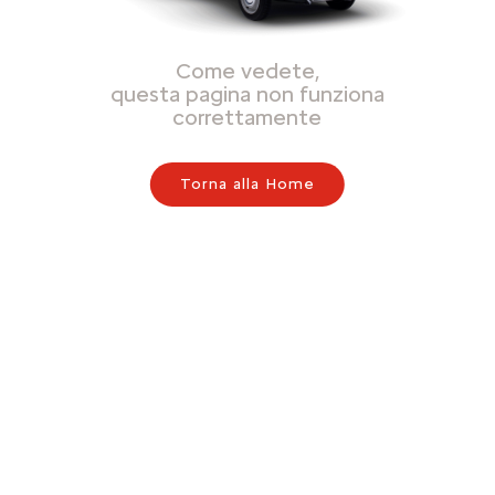
Come vedete,
questa pagina non funziona
correttamente
Torna alla Home