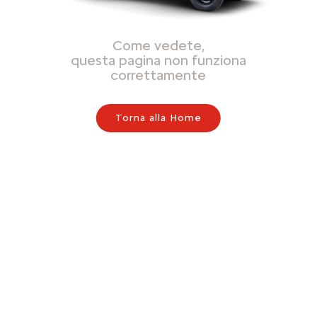
Come vedete,
questa pagina non funziona
correttamente
Torna alla Home