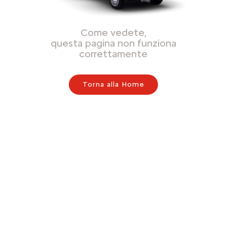
Come vedete,
questa pagina non funziona
correttamente
Torna alla Home