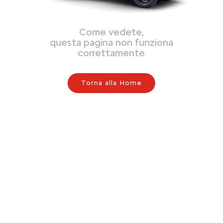
Come vedete,
questa pagina non funziona
correttamente
Torna alla Home