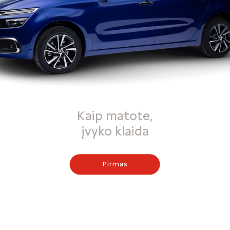
Kaip matote,
įvyko klaida
Pirmas