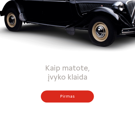
Kaip matote,
įvyko klaida
Pirmas