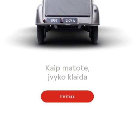
Kaip matote,
įvyko klaida
Pirmas