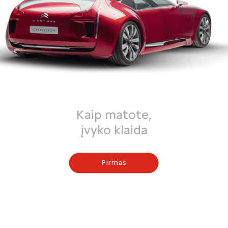
Kaip matote,
įvyko klaida
Pirmas