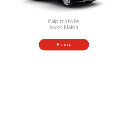
Kaip matote,
įvyko klaida
Pirmas