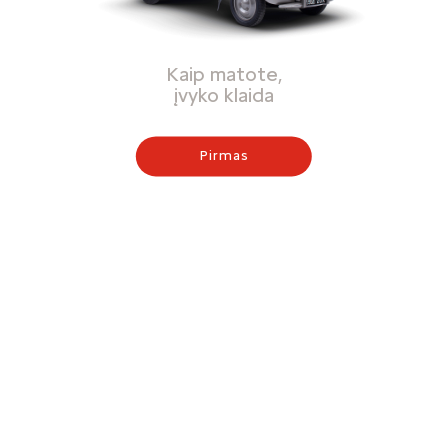
Kaip matote,
įvyko klaida
Pirmas