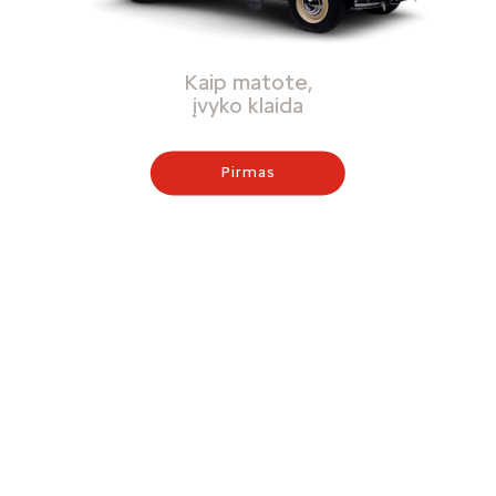
Kaip matote,
įvyko klaida
Pirmas