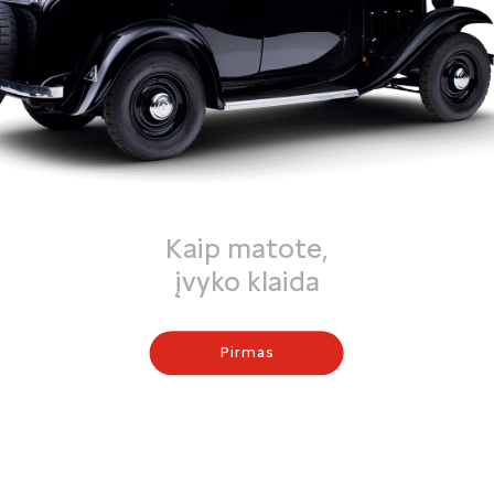
Kaip matote,
įvyko klaida
Pirmas