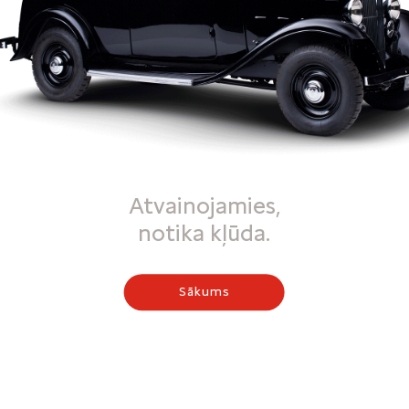
Atvainojamies,
notika kļūda.
Sākums