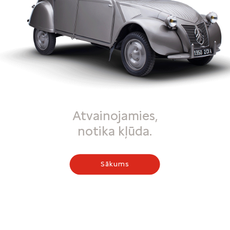
Atvainojamies,
notika kļūda.
Sākums