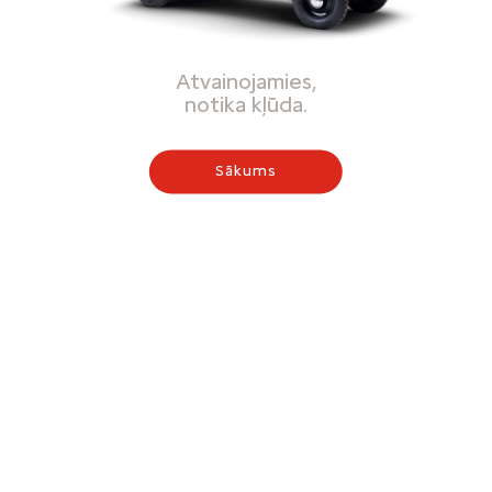
Atvainojamies,
notika kļūda.
Sākums