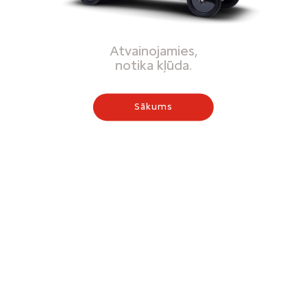
Atvainojamies,
notika kļūda.
Sākums