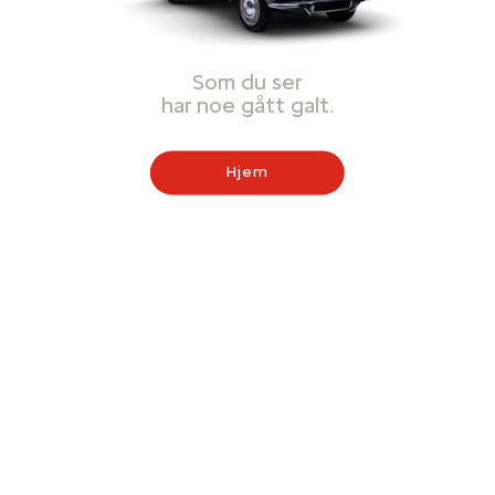
Som du ser
har noe gått galt.
Hjem