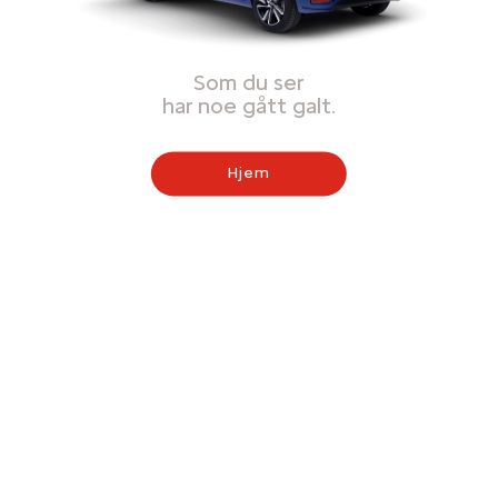
Som du ser
har noe gått galt.
Hjem