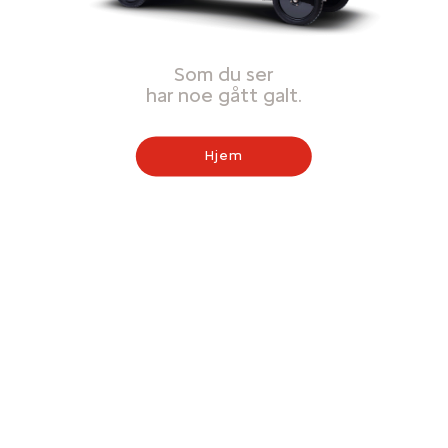
Som du ser
har noe gått galt.
Hjem