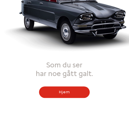
Som du ser
har noe gått galt.
Hjem