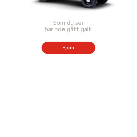
Som du ser
har noe gått galt.
Hjem