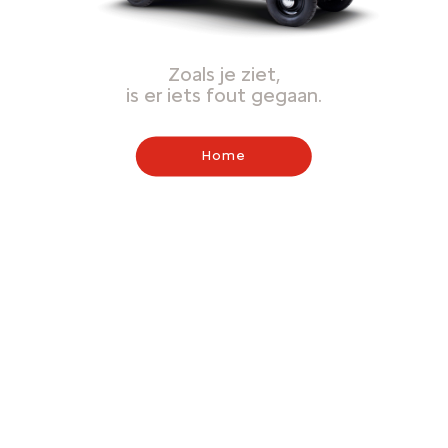
Zoals je ziet,
is er iets fout gegaan.
Home