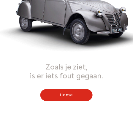
Zoals je ziet,
is er iets fout gegaan.
Home