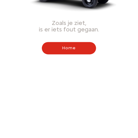
Zoals je ziet,
is er iets fout gegaan.
Home