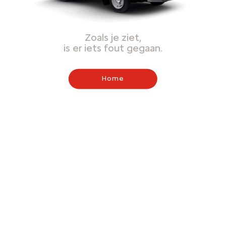
Zoals je ziet,
is er iets fout gegaan.
Home