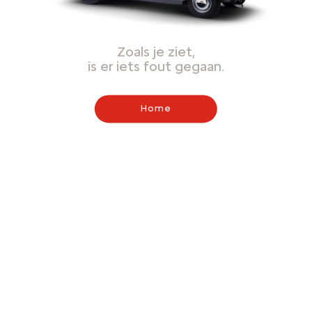
Zoals je ziet,
is er iets fout gegaan.
Home