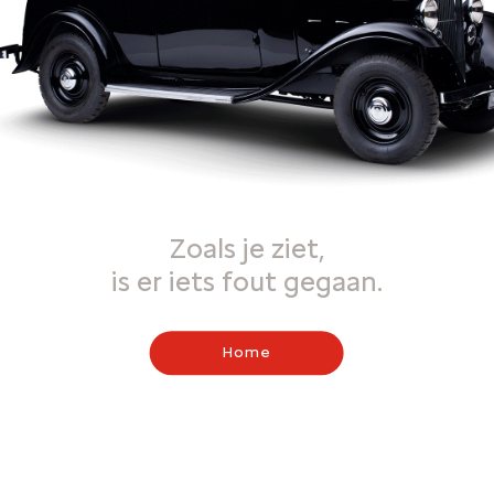
Zoals je ziet,
is er iets fout gegaan.
Home