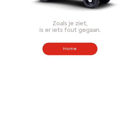
Zoals je ziet,
is er iets fout gegaan.
Home