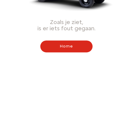
Zoals je ziet,
is er iets fout gegaan.
Home