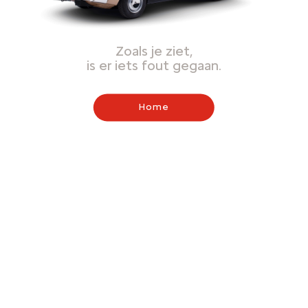
Zoals je ziet,
is er iets fout gegaan.
Home