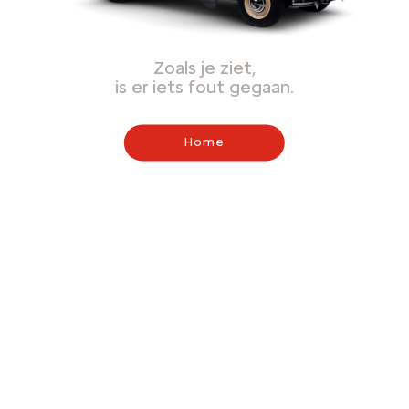
Zoals je ziet,
is er iets fout gegaan.
Home