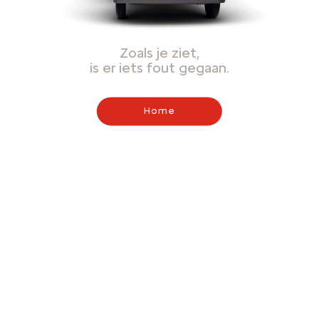
Zoals je ziet,
is er iets fout gegaan.
Home