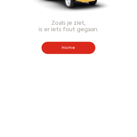
Zoals je ziet,
is er iets fout gegaan.
Home