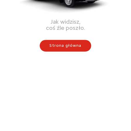
Jak widzisz,
coś źle poszło.
Strona główna