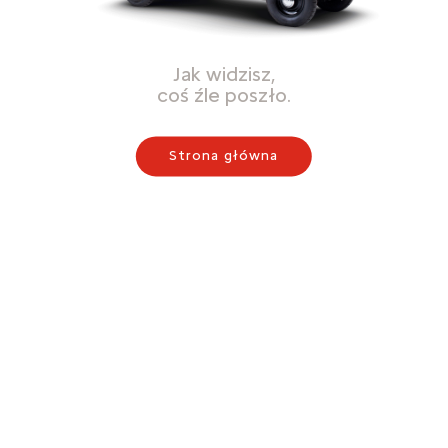
Jak widzisz,
coś źle poszło.
Strona główna