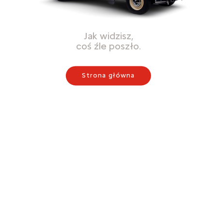
Jak widzisz,
coś źle poszło.
Strona główna