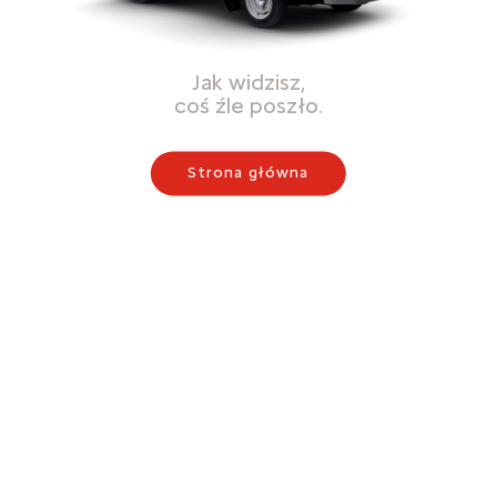
Jak widzisz,
coś źle poszło.
Strona główna