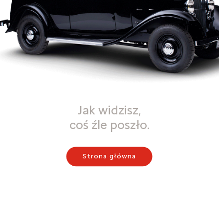
Jak widzisz,
coś źle poszło.
Strona główna