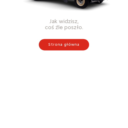
Jak widzisz,
coś źle poszło.
Strona główna