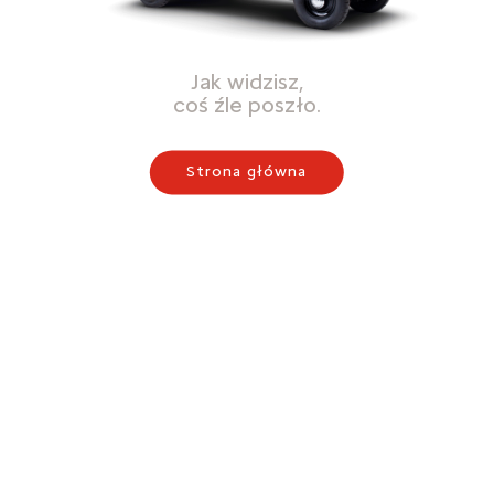
Jak widzisz,
coś źle poszło.
Strona główna