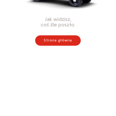
Jak widzisz,
coś źle poszło.
Strona główna