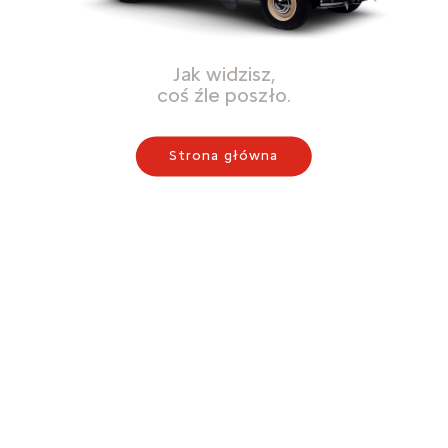
Jak widzisz,
coś źle poszło.
Strona główna