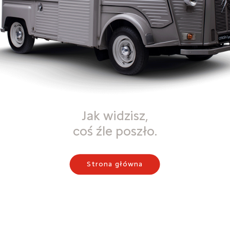
Jak widzisz,
coś źle poszło.
Strona główna