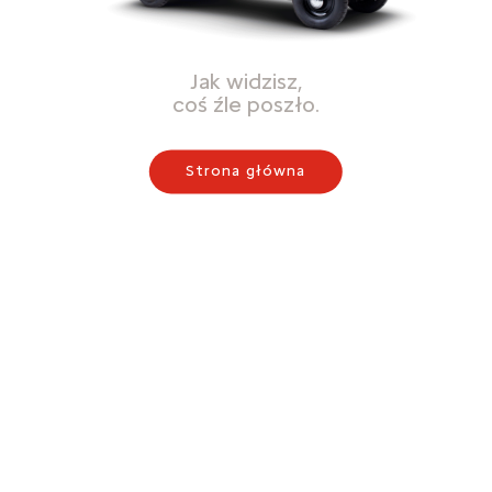
Jak widzisz,
coś źle poszło.
Strona główna