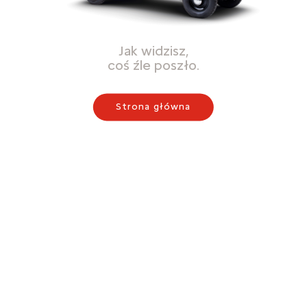
Jak widzisz,
coś źle poszło.
Strona główna