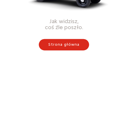
Jak widzisz,
coś źle poszło.
Strona główna