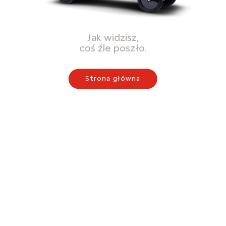
Jak widzisz,
coś źle poszło.
Strona główna